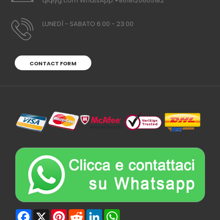
qiqiyg.com WhatsApp:+8618120605182
LUNEDÌ - SABATO 6:00 - 23:00
CONTACT FORM
Facebook
X
Pinterest
Reddit
LinkedIn
WhatsApp