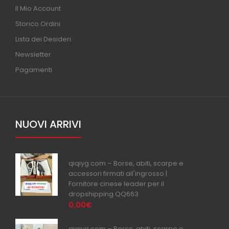
Il Mio Account
Storico Ordini
Lista dei Desideri
Newsletter
Pagamenti
NUOVI ARRIVI
qiqiyg.com – Borse, abiti, scarpe e
accessori firmati all'ingrosso |
Fornitore cinese leader per il
dropshipping QQ663
0,00€
qiqiyg.com – Borse, abiti, scarpe e