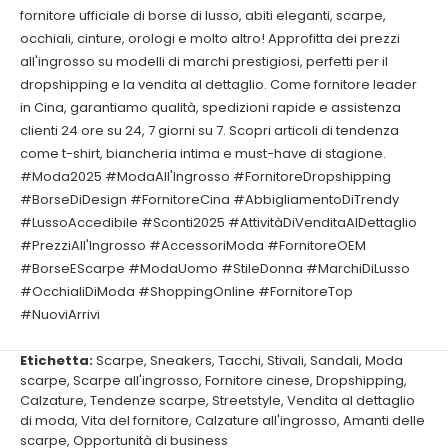
fornitore ufficiale di borse di lusso, abiti eleganti, scarpe,
occhiali, cinture, orologi e molto altro! Approfitta dei prezzi
all'ingrosso su modelli di marchi prestigiosi, perfetti per il
dropshipping e la vendita al dettaglio. Come fornitore leader
in Cina, garantiamo qualità, spedizioni rapide e assistenza
clienti 24 ore su 24, 7 giorni su 7. Scopri articoli di tendenza
come t-shirt, biancheria intima e must-have di stagione.
#Moda2025 #ModaAll'Ingrosso #FornitoreDropshipping
#BorseDiDesign #FornitoreCina #AbbigliamentoDiTrendy
#LussoAccedibile #Sconti2025 #AttivitàDiVenditaAlDettaglio
#PrezziAll'Ingrosso #AccessoriModa #FornitoreOEM
#BorseEScarpe #ModaUomo #StileDonna #MarchiDiLusso
#OcchialiDiModa #ShoppingOnline #FornitoreTop
#NuoviArrivi
Etichetta:
Scarpe
,
Sneakers
,
Tacchi
,
Stivali
,
Sandali
,
Moda
scarpe
,
Scarpe all'ingrosso
,
Fornitore cinese
,
Dropshipping
,
Calzature
,
Tendenze scarpe
,
Streetstyle
,
Vendita al dettaglio
di moda
,
Vita del fornitore
,
Calzature all'ingrosso
,
Amanti delle
scarpe
,
Opportunità di business