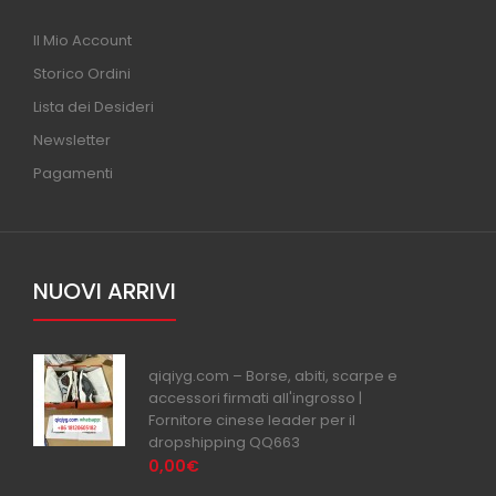
Il Mio Account
Storico Ordini
Lista dei Desideri
Newsletter
Pagamenti
NUOVI ARRIVI
qiqiyg.com – Borse, abiti, scarpe e
accessori firmati all'ingrosso |
Fornitore cinese leader per il
dropshipping QQ663
0,00€