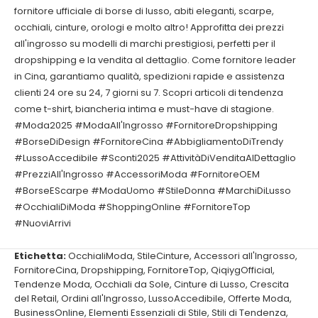
fornitore ufficiale di borse di lusso, abiti eleganti, scarpe,
occhiali, cinture, orologi e molto altro! Approfitta dei prezzi
all'ingrosso su modelli di marchi prestigiosi, perfetti per il
dropshipping e la vendita al dettaglio. Come fornitore leader
in Cina, garantiamo qualità, spedizioni rapide e assistenza
clienti 24 ore su 24, 7 giorni su 7. Scopri articoli di tendenza
come t-shirt, biancheria intima e must-have di stagione.
#Moda2025 #ModaAll'Ingrosso #FornitoreDropshipping
#BorseDiDesign #FornitoreCina #AbbigliamentoDiTrendy
#LussoAccedibile #Sconti2025 #AttivitàDiVenditaAlDettaglio
#PrezziAll'Ingrosso #AccessoriModa #FornitoreOEM
#BorseEScarpe #ModaUomo #StileDonna #MarchiDiLusso
#OcchialiDiModa #ShoppingOnline #FornitoreTop
#NuoviArrivi
Etichetta:
OcchialiModa
,
StileCinture
,
Accessori all'Ingrosso
,
FornitoreCina
,
Dropshipping
,
FornitoreTop
,
QiqiygOfficial
,
Tendenze Moda
,
Occhiali da Sole
,
Cinture di Lusso
,
Crescita
del Retail
,
Ordini all'Ingrosso
,
LussoAccedibile
,
Offerte Moda
,
BusinessOnline
,
Elementi Essenziali di Stile
,
Stili di Tendenza
,