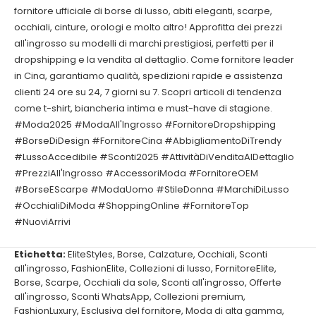
fornitore ufficiale di borse di lusso, abiti eleganti, scarpe,
occhiali, cinture, orologi e molto altro! Approfitta dei prezzi
all'ingrosso su modelli di marchi prestigiosi, perfetti per il
dropshipping e la vendita al dettaglio. Come fornitore leader
in Cina, garantiamo qualità, spedizioni rapide e assistenza
clienti 24 ore su 24, 7 giorni su 7. Scopri articoli di tendenza
come t-shirt, biancheria intima e must-have di stagione.
#Moda2025 #ModaAll'Ingrosso #FornitoreDropshipping
#BorseDiDesign #FornitoreCina #AbbigliamentoDiTrendy
#LussoAccedibile #Sconti2025 #AttivitàDiVenditaAlDettaglio
#PrezziAll'Ingrosso #AccessoriModa #FornitoreOEM
#BorseEScarpe #ModaUomo #StileDonna #MarchiDiLusso
#OcchialiDiModa #ShoppingOnline #FornitoreTop
#NuoviArrivi
Etichetta:
EliteStyles
,
Borse
,
Calzature
,
Occhiali
,
Sconti
all'ingrosso
,
FashionElite
,
Collezioni di lusso
,
FornitoreElite
,
Borse
,
Scarpe
,
Occhiali da sole
,
Sconti all'ingrosso
,
Offerte
all'ingrosso
,
Sconti WhatsApp
,
Collezioni premium
,
FashionLuxury
,
Esclusiva del fornitore
,
Moda di alta gamma
,