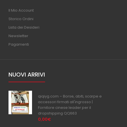
Il Mio Account
Storico Ordini
Lista dei Desideri
Newsletter
Pagamenti
NUOVI ARRIVI
qiqiyg.com – Borse, abiti, scarpe e
accessori firmati all'ingrosso |
Fornitore cinese leader per il
dropshipping QQ663
0,00€