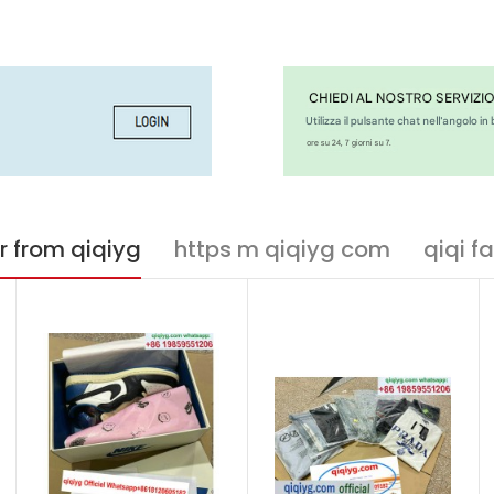
r from qiqiyg
https m qiqiyg com
qiqi f