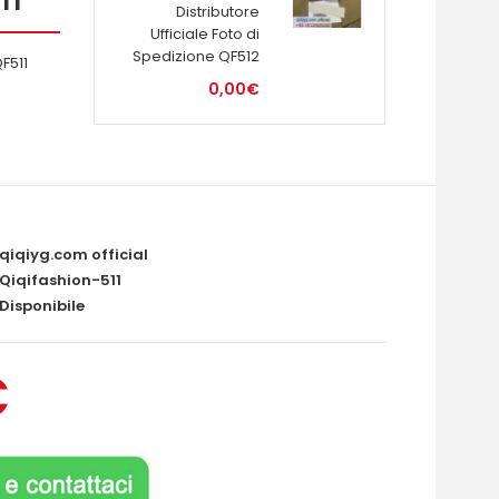
Distributore
Ufficiale Foto di
Spedizione QF512
F511
0,00€
qiqiyg.com official
Qiqifashion-511
Disponibile
€