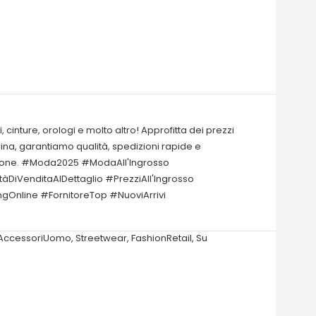
, cinture, orologi e molto altro! Approfitta dei prezzi
 Cina, garantiamo qualità, spedizioni rapide e
 stagione. #Moda2025 #ModaAll'Ingrosso
DiVenditaAlDettaglio #PrezziAll'Ingrosso
nline #FornitoreTop #NuoviArrivi
AccessoriUomo
,
Streetwear
,
FashionRetail
,
Su