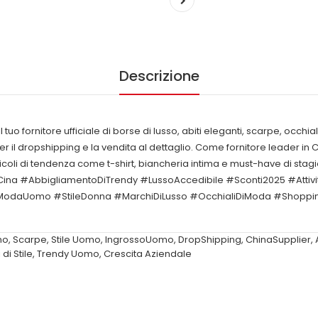
Descrizione
o fornitore ufficiale di borse di lusso, abiti eleganti, scarpe, occhiali
 per il dropshipping e la vendita al dettaglio. Come fornitore leader in
i articoli di tendenza come t-shirt, biancheria intima e must-have di
ina #AbbigliamentoDiTrendy #LussoAccedibile #Sconti2025 #Attività
daUomo #StileDonna #MarchiDiLusso #OcchialiDiModa #ShoppingO
mo
,
Scarpe
,
Stile Uomo
,
IngrossoUomo
,
DropShipping
,
ChinaSupplier
,
 di Stile
,
Trendy Uomo
,
Crescita Aziendale