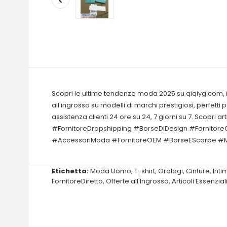
Scopri le ultime tendenze moda 2025 su qiqiyg.com, il tu
all'ingrosso su modelli di marchi prestigiosi, perfetti
assistenza clienti 24 ore su 24, 7 giorni su 7. Scopr
#FornitoreDropshipping #BorseDiDesign #FornitoreC
#AccessoriModa #FornitoreOEM #BorseEScarpe #Mo
Etichetta:
Moda Uomo
,
T-shirt
,
Orologi
,
Cinture
,
Inti
FornitoreDiretto
,
Offerte all'Ingrosso
,
Articoli Essenziali