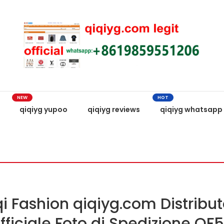
NEW
HOT
qiqiyg yupoo
qiqiyg reviews
qiqiyg whatsapp
i Fashion qiqiyg.com Distribu
fficiale Foto di Spedizione QF5