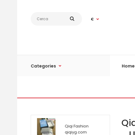
€
Categories
Home
Qiq
Qiqi Fashion
U
qiqiyg.com