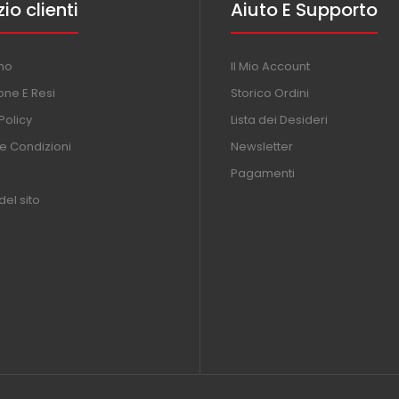
zio clienti
Aiuto E Supporto
mo
Il Mio Account
one E Resi
Storico Ordini
Policy
Lista dei Desideri
 e Condizioni
Newsletter
Pagamenti
el sito