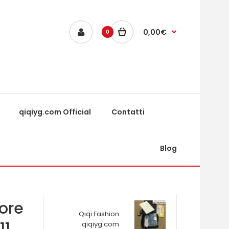
0,00€
0
qiqiyg.com Official
Contatti
Blog
tore
Qiqi Fashion
11
qiqiyg.com