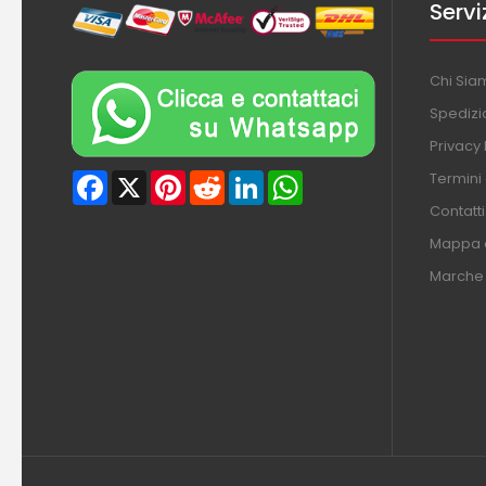
Servi
Chi Sia
Spedizi
Privacy 
Termini
Facebook
X
Pinterest
Reddit
LinkedIn
WhatsApp
Contatti
Mappa d
Marche