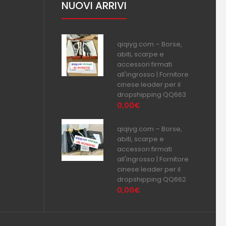
NUOVI ARRIVI
qiqiyg.com – Borse,
abiti, scarpe e
accessori firmati
all'ingrosso | Fornitore
cinese leader per il
dropshipping QQ663
0,00€
qiqiyg.com – Borse,
abiti, scarpe e
accessori firmati
all'ingrosso | Fornitore
cinese leader per il
dropshipping QQ662
0,00€