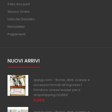
Il Mio Account
Storico Ordini
Lista dei Desideri
Newsletter
Pagamenti
NUOVI ARRIVI
qiqiyg.com – Borse, abiti, scarpe e
accessori firmati all'ingrosso |
Fornitore cinese leader per il
dropshipping QQ663
0,00€
qiqiyg.com – Borse, abiti, scarpe e