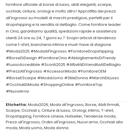
fornitore ufficiale di borse di lusso, abiti eleganti, scarpe,
occhiali, cinture, orologi e molto altro! Approfitta dei prezzi
all'ingrosso su modelli di marchi prestigiosi, perfetti per il
dropshipping e la vendita al dettaglio. Come fornitore leader
in Cina, garantiamo qualità, spedizioni rapide e assistenza
clienti 24 ore su 24, 7 giorni su 7. Scopri articoli di tendenza
come t-shirt, biancheria intima e must-have di stagione.
#Moda2025 #ModaAll'Ingrosso #FornitoreDropshipping
#BorseDiDesign #FornitoreCina #AbbigliamentoDiTrendy
#LussoAccedibile #Sconti2025 #AttivitàDiVenditaAlDettaglio
#PrezziAll'Ingrosso #AccessoriModa #FornitoreOEM
#BorseEScarpe #ModaUomo #StileDonna #MarchiDiLusso
#OcchialiDiModa #ShoppingOnline #FornitoreTop
#NuoviArrivi
Etichetta:
Moda2026
,
Moda all'ingrosso
,
Borse
,
Abiti firmati
,
Scarpe
,
Occhiali s
,
Cinture di lusso
,
Orologi
,
Intimo
,
T-shirt
,
Dropshipping
,
Fornitore cinese
,
Hotseller
,
Tendenze moda
,
Prezzi all'ingrosso
,
Ordini all'ingrosso
,
Nuovi arrivi
,
Occhiali alla
moda
,
Moda uomo
,
Moda donna