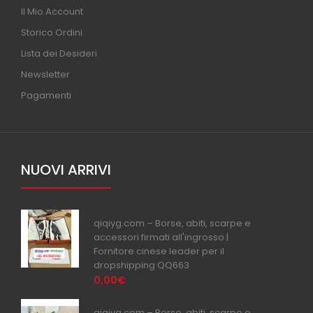
Il Mio Account
Storico Ordini
Lista dei Desideri
Newsletter
Pagamenti
NUOVI ARRIVI
qiqiyg.com – Borse, abiti, scarpe e
accessori firmati all'ingrosso |
Fornitore cinese leader per il
dropshipping QQ663
0,00€
qiqiyg.com – Borse, abiti, scarpe e