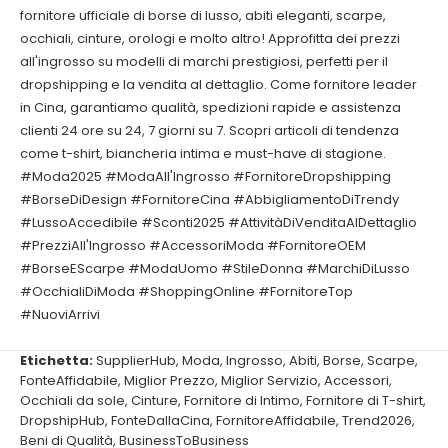
fornitore ufficiale di borse di lusso, abiti eleganti, scarpe,
occhiali, cinture, orologi e molto altro! Approfitta dei prezzi
all'ingrosso su modelli di marchi prestigiosi, perfetti per il
dropshipping e la vendita al dettaglio. Come fornitore leader
in Cina, garantiamo qualità, spedizioni rapide e assistenza
clienti 24 ore su 24, 7 giorni su 7. Scopri articoli di tendenza
come t-shirt, biancheria intima e must-have di stagione.
#Moda2025 #ModaAll'Ingrosso #FornitoreDropshipping
#BorseDiDesign #FornitoreCina #AbbigliamentoDiTrendy
#LussoAccedibile #Sconti2025 #AttivitàDiVenditaAlDettaglio
#PrezziAll'Ingrosso #AccessoriModa #FornitoreOEM
#BorseEScarpe #ModaUomo #StileDonna #MarchiDiLusso
#OcchialiDiModa #ShoppingOnline #FornitoreTop
#NuoviArrivi
Etichetta:
SupplierHub
,
Moda
,
Ingrosso
,
Abiti
,
Borse
,
Scarpe
,
FonteAffidabile
,
Miglior Prezzo
,
Miglior Servizio
,
Accessori
,
Occhiali da sole
,
Cinture
,
Fornitore di Intimo
,
Fornitore di T-shirt
,
DropshipHub
,
FonteDallaCina
,
FornitoreAffidabile
,
Trend2026
,
Beni di Qualità
,
BusinessToBusiness