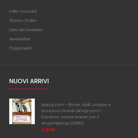
Il Mio Account
Storico Ordini
Lista dei Desideri
Newsletter
Pagamenti
NUOVI ARRIVI
qiqiyg.com – Borse, abiti, scarpe e
accessori firmati all'ingrosso |
Fornitore cinese leader per il
dropshipping QQ663
0,00€