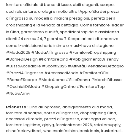
fornitore ufficiale di borse di lusso, abiti eleganti, scarpe,
occhiali, cinture, orologi e molto altro! Approfitta dei prezzi
all'ingrosso su modelli di marchi prestigiosi, perfetti per il
dropshipping e la vendita al dettaglio. Come fornitore leader
in Cina, garantiamo qualità, spedizioni rapide e assistenza
clienti 24 ore su 24, 7 giorni su 7. Scopri articoli di tendenza
come t-shirt, biancheria intima e must-have di stagione.
#Moda2025 #ModaAll'Ingrosso #FornitoreDropshipping
#BorseDiDesign #FornitoreCina #AbbigliamentoDiTrendy
#LussoAccedibile #Sconti2025 #AttivitàDiVenditaAlDettaglio
#PrezziAll'Ingrosso #AccessoriModa #FornitoreOEM
#BorseEScarpe #ModaUomo #StileDonna #MarchiDiLusso
#OcchialiDiModa #ShoppingOnline #FornitoreTop
#NuoviArrivi
Etichetta:
Cina all'ingrosso
,
abbigliamento alla moda
,
fornitore di scarpe
,
borse all'ingrosso
,
dropshipping Cina
,
accessori di moda
,
prezzi all'ingrosso
,
consegna veloce
,
fornitore legittimo
,
qiqiyg
,
fashiontrends2026
,
retailersupply
,
chinafactorydirect
,
wholesalefashion
,
bestdeals
,
trustertrust
,