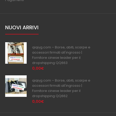
NUOVI ARRIVI
qiqiyg.com – Borse, abiti, scarpe e
accessori firmati all'ingrosso |
Fornitore cinese leader per il
dropshipping QQ663
0,00€
qiqiyg.com – Borse, abiti, scarpe e
accessori firmati all'ingrosso |
Fornitore cinese leader per il
dropshipping QQ662
0,00€