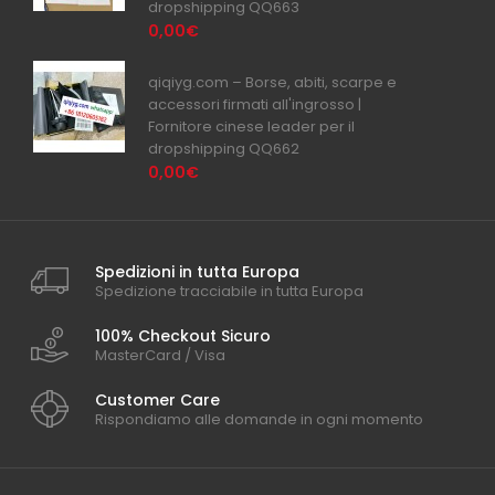
dropshipping QQ663
0,00€
qiqiyg.com – Borse, abiti, scarpe e
accessori firmati all'ingrosso |
Fornitore cinese leader per il
dropshipping QQ662
0,00€
Spedizioni in tutta Europa
Spedizione tracciabile in tutta Europa
100% Checkout Sicuro
MasterCard / Visa
Customer Care
Rispondiamo alle domande in ogni momento