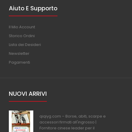
Aiuto E Supporto
Il Mio Account
Storico Ordini
Lista dei Desideri
Newsletter
Pagamenti
NUOVI ARRIVI
qiqiyg.com – Borse, abiti, scarpe e
accessori firmati all'ingrosso |
Fornitore cinese leader per il