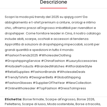
Descrizione
Scopri la moda più trendy del 2025 su qiqiyg.com! Da
abbigliamento e t-shirt premium a cinture, orologi e intimo
chic, offriamo prezzi all'ingrosso imbattibili per rivenditori e
dropshipper. Come fornitore leader in Cina, il nostro catalogo
include abiti, scarpe, occhiali e accessori di tendenza.
Approfitta di soluzioni di dropshipping impeccabili, sconti per
grandi quantità e spedizioni in tutto il mondo.
#FashionTrends2025 #WholesaleClothing
#DropshippingService #ChinaFashion #LuxuryAccessories
#HotsaleProducts #BrandedWatches #AffordableStyle
#RetailSupplies #FashionBrands #WholesaleDeals
#TrendyTshirts #DesignerBelts #GlobalShipping
#FashionGlasses #SupplierOfTheYear #NewCollection
#OnlineWholesaler #TopFashion #DressToImpress
Etichetta:
Borse firmate
,
Scarpe all'ingrosso
,
Borse 2026
,
Pelletteria
,
Scarpe di lusso
,
Moda sostenibile
,
Borse a tracolla
,