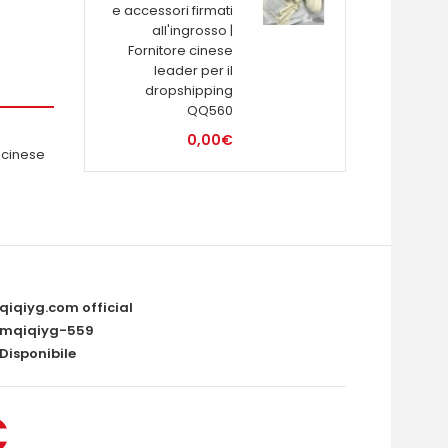
e accessori firmati
all'ingrosso |
Fornitore cinese
leader per il
dropshipping
QQ560
0,00€
e cinese
qiqiyg.com official
mqiqiyg-559
Disponibile
€