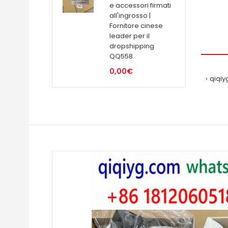
e accessori firmati
all'ingrosso |
Fornitore cinese
leader per il
dropshipping
QQ558
0,00€
qiqiy