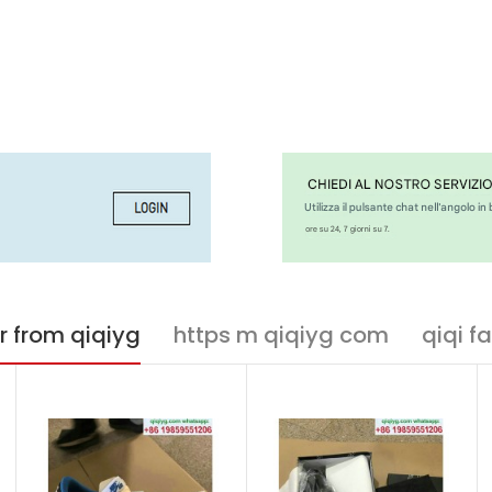
r from qiqiyg
https m qiqiyg com
qiqi f