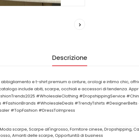
Descrizione
bbigliamento e t-shirt premium a cinture, orologi e intimo chic, offriam
catalogo include abiti, scarpe, occhiali e accessori di tendenza. Appro
o. #FashionTrends2025 #WholesaleClothing #DropshippingService #Ch
s #FashionBrands #WholesaleDeals #TrendyTshirts #DesignerBelts
saler #TopFashion #DressToImpress
Moda scarpe
,
Scarpe all'ingrosso
,
Fornitore cinese
,
Dropshipping
,
Ca
grosso
,
Amanti delle scarpe
,
Opportunità di business