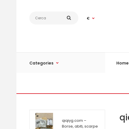
€
Categories
Home
qi
qiqiyg.com –
Borse, abiti, scarpe