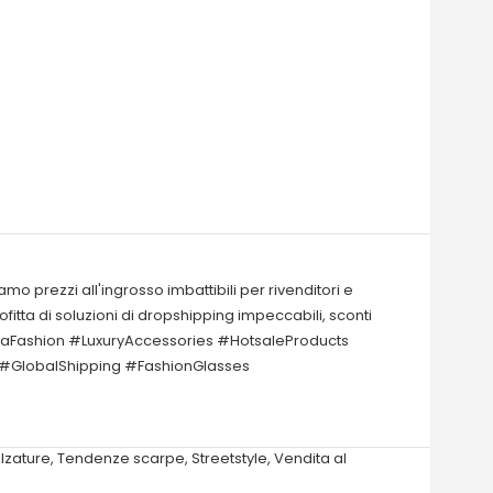
o prezzi all'ingrosso imbattibili per rivenditori e
fitta di soluzioni di dropshipping impeccabili, sconti
inaFashion #LuxuryAccessories #HotsaleProducts
 #GlobalShipping #FashionGlasses
lzature
,
Tendenze scarpe
,
Streetstyle
,
Vendita al