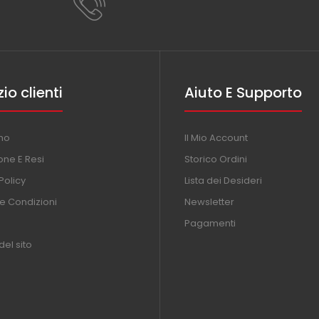
zio clienti
Aiuto E Supporto
mo
Il Mio Account
one E Resi
Storico Ordini
Policy
Lista dei Desideri
 e Condizioni
Newsletter
Pagamenti
el sito