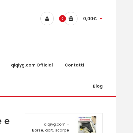
0,00€
0
qiqiyg.com Official
Contatti
Blog
e e
qiqiyg.com –
Borse, abiti, scarpe