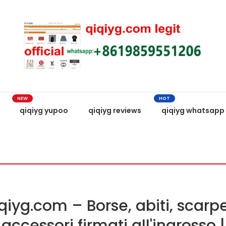
NEW
HOT
qiqiyg yupoo
qiqiyg reviews
qiqiyg whatsapp
qiyg.com – Borse, abiti, scarp
accessori firmati all'ingrosso |