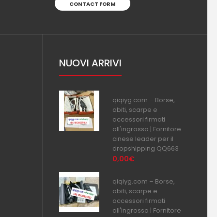
CONTACT FORM
NUOVI ARRIVI
qiqiyg.com – Borse,
abiti, scarpe e
accessori firmati
all'ingrosso | Fornitore
cinese leader per il
dropshipping QQ663
0,00€
qiqiyg.com – Borse,
abiti, scarpe e
accessori firmati
all'ingrosso | Fornitore