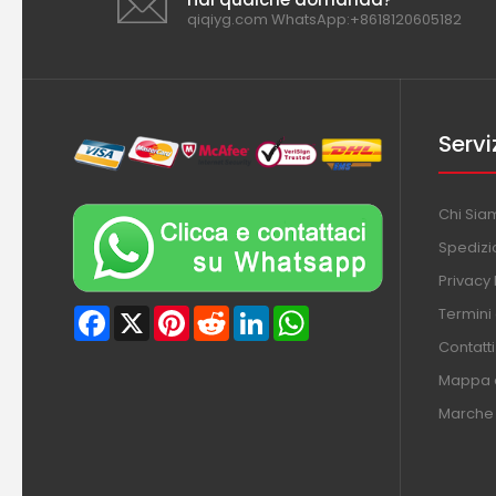
qiqiyg.com WhatsApp:+8618120605182
Servi
Chi Sia
Spedizi
Privacy 
Termini
Facebook
X
Pinterest
Reddit
LinkedIn
WhatsApp
Contatti
Mappa d
Marche