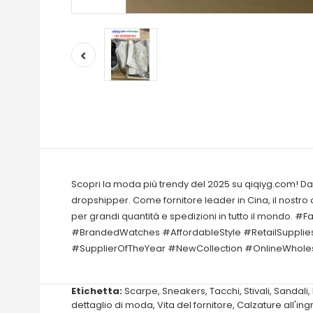
Scopri la moda più trendy del 2025 su qiqiyg.com! Da a
dropshipper. Come fornitore leader in Cina, il nostro 
per grandi quantità e spedizioni in tutto il mond
#BrandedWatches #AffordableStyle #RetailSupplie
#SupplierOfTheYear #NewCollection #OnlineWhole
Etichetta:
Scarpe
,
Sneakers
,
Tacchi
,
Stivali
,
Sandali
,
dettaglio di moda
,
Vita del fornitore
,
Calzature all'in