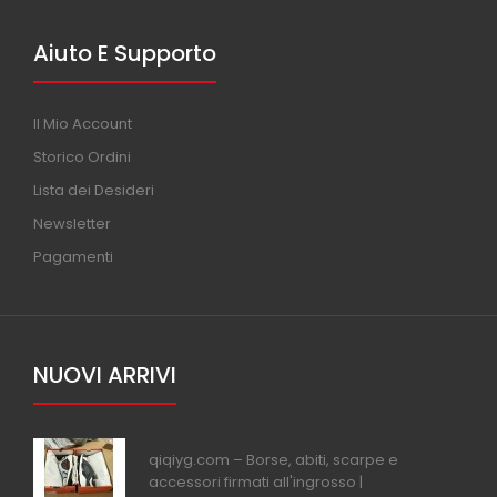
Aiuto E Supporto
Il Mio Account
Storico Ordini
Lista dei Desideri
Newsletter
Pagamenti
NUOVI ARRIVI
qiqiyg.com – Borse, abiti, scarpe e
accessori firmati all'ingrosso |