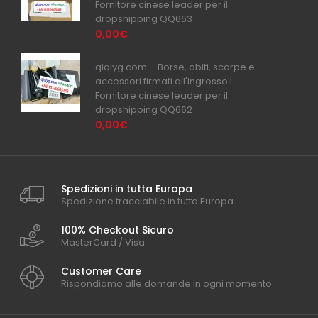
Fornitore cinese leader per il
dropshipping QQ663
0,00€
qiqiyg.com – Borse, abiti, scarpe e
accessori firmati all'ingrosso |
Fornitore cinese leader per il
dropshipping QQ662
0,00€
Spedizioni in tutta Europa
Spedizione tracciabile in tutta Europa
100% Checkout Sicuro
MasterCard / Visa
Customer Care
Rispondiamo alle domande in ogni momento