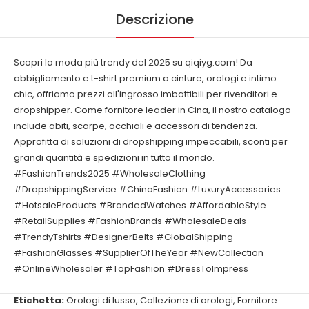
Descrizione
Scopri la moda più trendy del 2025 su qiqiyg.com! Da
abbigliamento e t-shirt premium a cinture, orologi e intimo
chic, offriamo prezzi all'ingrosso imbattibili per rivenditori e
dropshipper. Come fornitore leader in Cina, il nostro catalogo
include abiti, scarpe, occhiali e accessori di tendenza.
Approfitta di soluzioni di dropshipping impeccabili, sconti per
grandi quantità e spedizioni in tutto il mondo.
#FashionTrends2025 #WholesaleClothing
#DropshippingService #ChinaFashion #LuxuryAccessories
#HotsaleProducts #BrandedWatches #AffordableStyle
#RetailSupplies #FashionBrands #WholesaleDeals
#TrendyTshirts #DesignerBelts #GlobalShipping
#FashionGlasses #SupplierOfTheYear #NewCollection
#OnlineWholesaler #TopFashion #DressToImpress
Etichetta:
Orologi di lusso
,
Collezione di orologi
,
Fornitore