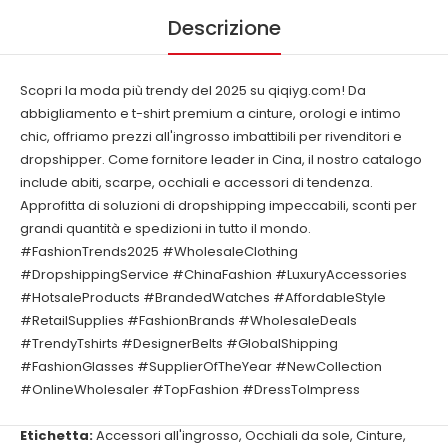
Descrizione
Scopri la moda più trendy del 2025 su qiqiyg.com! Da
abbigliamento e t-shirt premium a cinture, orologi e intimo
chic, offriamo prezzi all'ingrosso imbattibili per rivenditori e
dropshipper. Come fornitore leader in Cina, il nostro catalogo
include abiti, scarpe, occhiali e accessori di tendenza.
Approfitta di soluzioni di dropshipping impeccabili, sconti per
grandi quantità e spedizioni in tutto il mondo.
#FashionTrends2025 #WholesaleClothing
#DropshippingService #ChinaFashion #LuxuryAccessories
#HotsaleProducts #BrandedWatches #AffordableStyle
#RetailSupplies #FashionBrands #WholesaleDeals
#TrendyTshirts #DesignerBelts #GlobalShipping
#FashionGlasses #SupplierOfTheYear #NewCollection
#OnlineWholesaler #TopFashion #DressToImpress
Etichetta:
Accessori all'ingrosso
,
Occhiali da sole
,
Cinture
,