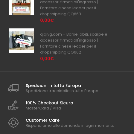
accessori firmati all'ingrosso |
Fornitore cinese leader per il
dropshipping QQ663
0,00€
qiqiyg.com – Borse, abiti, scarpe e
accessori firmati all'ingrosso |
Fornitore cinese leader per il
dropshipping QQ662
0,00€
Spedizioni in tutta Europa
Spedizione tracciabile in tutta Europa
100% Checkout Sicuro
MasterCard / Visa
Customer Care
Rispondiamo alle domande in ogni momento