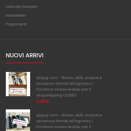
Lista dei Desideri
Newsletter
Pagamenti
NUOVI ARRIVI
qiqiyg.com – Borse, abiti, scarpe e
accessori firmati all'ingrosso |
Fornitore cinese leader per il
dropshipping QQ663
0,00€
qiqiyg.com – Borse, abiti, scarpe e
accessori firmati all'ingrosso |
Fornitore cinese leader per il