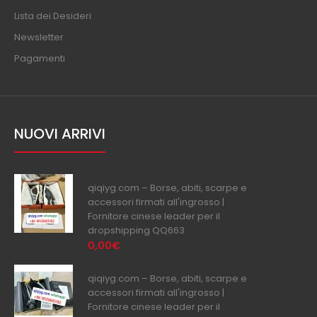
Lista dei Desideri
Newsletter
Pagamenti
NUOVI ARRIVI
qiqiyg.com – Borse, abiti, scarpe e
accessori firmati all'ingrosso |
Fornitore cinese leader per il
dropshipping QQ663
0,00€
qiqiyg.com – Borse, abiti, scarpe e
accessori firmati all'ingrosso |
Fornitore cinese leader per il