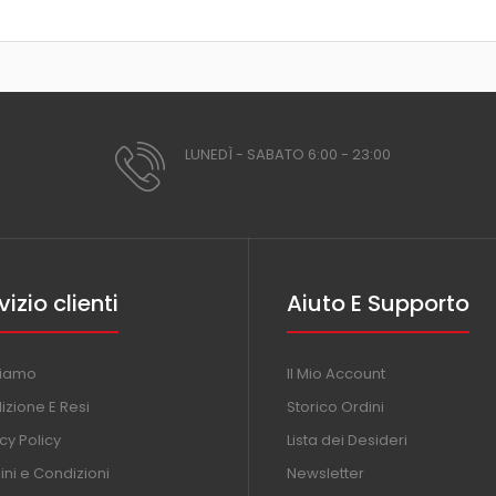
LUNEDÌ - SABATO 6:00 - 23:00
vizio clienti
Aiuto E Supporto
Siamo
Il Mio Account
izione E Resi
Storico Ordini
cy Policy
Lista dei Desideri
ni e Condizioni
Newsletter