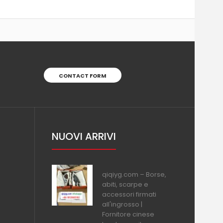
CONTACT FORM
NUOVI ARRIVI
qiqiyg.com – Borse,
abiti, scarpe e
accessori firmati
all'ingrosso |
Fornitore cinese