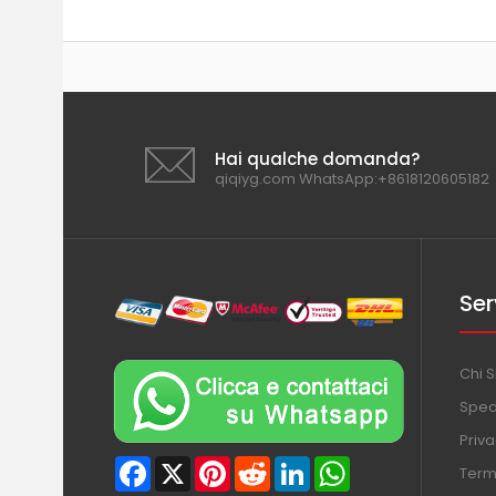
Hai qualche domanda?
qiqiyg.com WhatsApp:+8618120605182
Ser
Chi 
Sped
Priva
Facebook
X
Pinterest
Reddit
LinkedIn
WhatsApp
Termi