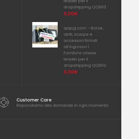
leader per il
dropshipping QQ663
0,00€
qiqiyg.com – Borse,
abiti, scarpe e
accessori firmati
all'ingrosso |
Fornitore cinese
leader per il
dropshipping QQ662
0,00€
Customer Care
Rispondiamo alle domande in ogni momento