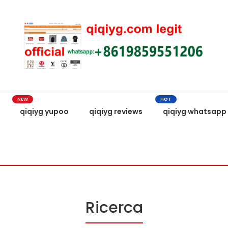
NEW
HOT
qiqiyg yupoo
qiqiyg reviews
qiqiyg whatsapp
Ricerca