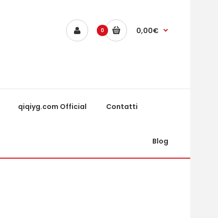
0,00€
0
qiqiyg.com Official
Contatti
Blog