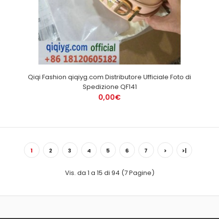
Qiqi Fashion qiqiyg.com Distributore Ufficiale Foto di
Spedizione QF141
0,00€
1
2
3
4
5
6
7
>
>|
Vis. da 1 a 15 di 94 (7 Pagine)