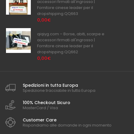
accessori firmati all'ingrosso |
Fornitore cinese leader per il
dropshipping QQ663
0,00€
qiqiyg.com – Borse, abiti, scarpe e
accessori firmati all'ingrosso |
Fornitore cinese leader per il
dropshipping QQ662
0,00€
Spedizioni in tutta Europa
Spedizione tracciabile in tutta Europa
100% Checkout Sicuro
MasterCard / Visa
Customer Care
Rispondiamo alle domande in ogni momento