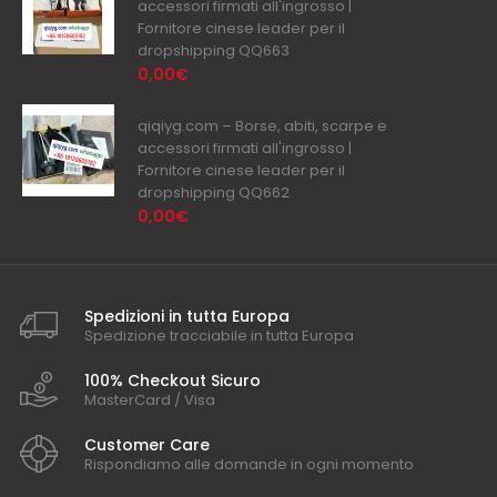
accessori firmati all'ingrosso |
Fornitore cinese leader per il
dropshipping QQ663
0,00€
qiqiyg.com – Borse, abiti, scarpe e
accessori firmati all'ingrosso |
Fornitore cinese leader per il
dropshipping QQ662
0,00€
Spedizioni in tutta Europa
Spedizione tracciabile in tutta Europa
100% Checkout Sicuro
MasterCard / Visa
Customer Care
Rispondiamo alle domande in ogni momento