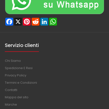
Facebook
X
Pinterest
Reddit
LinkedIn
WhatsApp
Servizio clienti
Chi Siamo
Spedizione E Resi
Privacy Policy
Termini e Condizioni
Contatti
Mappa del sito
Marche