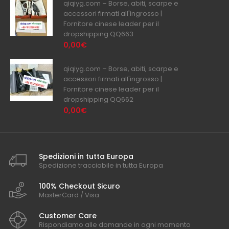
qiqiyg.com – Borse, abiti, scarpe e
accessori firmati all'ingrosso |
Fornitore cinese leader per il
dropshipping QQ663
0,00€
qiqiyg.com – Borse, abiti, scarpe e
accessori firmati all'ingrosso |
Fornitore cinese leader per il
dropshipping QQ662
0,00€
Spedizioni in tutta Europa
Spedizione tracciabile in tutta Europa
100% Checkout Sicuro
MasterCard / Visa
Customer Care
Rispondiamo alle domande in ogni momento