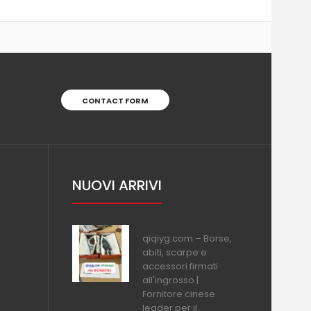
CONTACT FORM
NUOVI ARRIVI
qiqiyg.com – Borse,
abiti, scarpe e
accessori firmati
all'ingrosso |
Fornitore cinese
leader per il