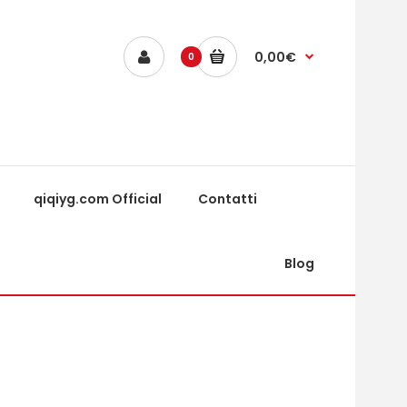
0,00€
0
qiqiyg.com Official
Contatti
Blog