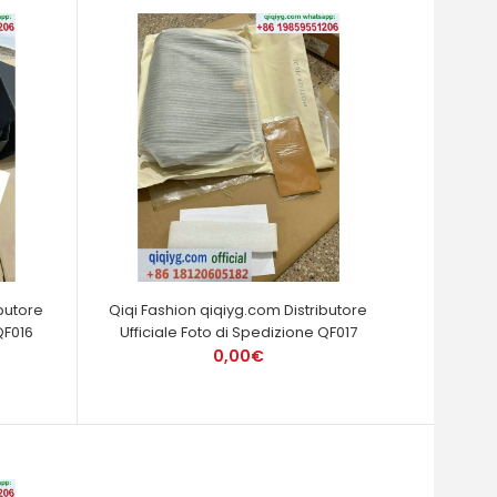
butore
Qiqi Fashion qiqiyg.com Distributore
QF016
Ufficiale Foto di Spedizione QF017
0,00€