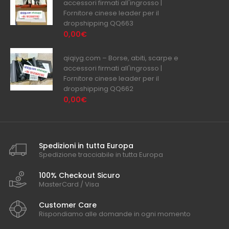
accessori firmati all'ingrosso |
Fornitore cinese leader per il
dropshipping QQ663
0,00€
qiqiyg.com – Borse, abiti, scarpe e
accessori firmati all'ingrosso |
Fornitore cinese leader per il
dropshipping QQ662
0,00€
Spedizioni in tutta Europa
Spedizione tracciabile in tutta Europa
100% Checkout Sicuro
MasterCard / Visa
Customer Care
Rispondiamo alle domande in ogni momento