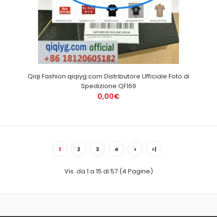
Qiqi Fashion qiqiyg.com Distributore Ufficiale Foto di
Spedizione QF169
0,00€
1
2
3
4
>
>|
Vis. da 1 a 15 di 57 (4 Pagine)