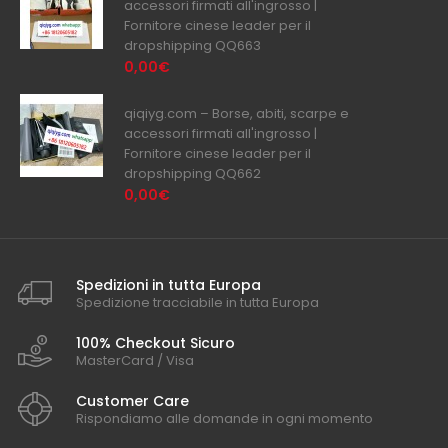
accessori firmati all'ingrosso |
Fornitore cinese leader per il
dropshipping QQ663
0,00€
qiqiyg.com – Borse, abiti, scarpe e
accessori firmati all'ingrosso |
Fornitore cinese leader per il
dropshipping QQ662
0,00€
Spedizioni in tutta Europa
Spedizione tracciabile in tutta Europa
100% Checkout Sicuro
MasterCard / Visa
Customer Care
Rispondiamo alle domande in ogni momento