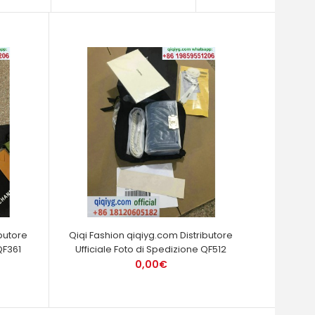
butore
Qiqi Fashion qiqiyg.com Distributore
QF361
Ufficiale Foto di Spedizione QF512
0,00€