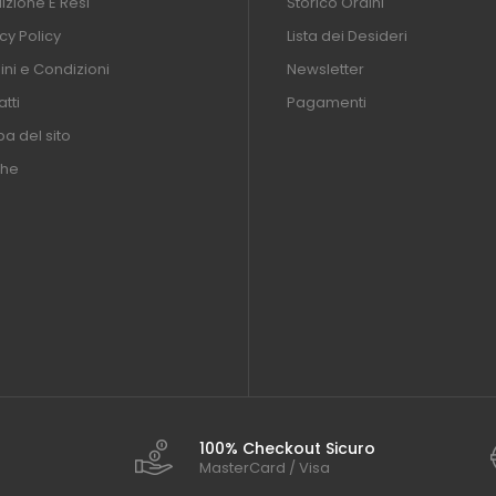
izione E Resi
Storico Ordini
cy Policy
Lista dei Desideri
ni e Condizioni
Newsletter
tti
Pagamenti
a del sito
he
100% Checkout Sicuro
MasterCard / Visa