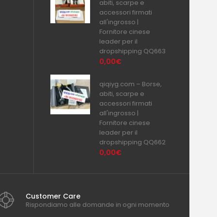
abiti, scarpe e
accessori firmati
all'ingrosso |
Fornitore cinese
leader per il
dropshipping QQ663
0,00€
qiqiyg.com – Borse,
abiti, scarpe e
accessori firmati
all'ingrosso |
Fornitore cinese
leader per il
dropshipping QQ662
0,00€
Customer Care
Rispondiamo alle domande in ogni momento