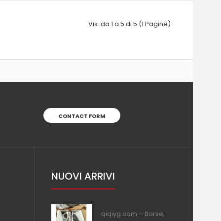
Vis. da 1 a 5 di 5 (1 Pagine)
CONTACT FORM
NUOVI ARRIVI
qiqiyg.com – Borse,