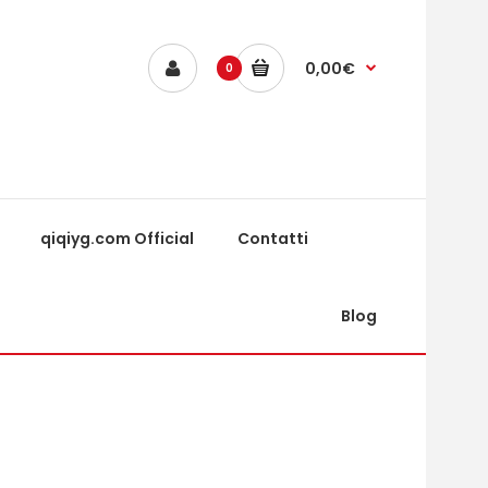
0,00€
0
qiqiyg.com Official
Contatti
Blog