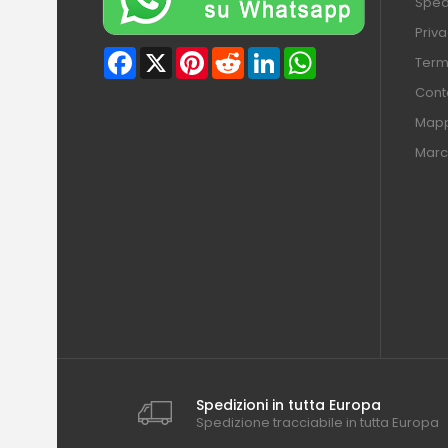
Sped
Priva
Facebook
X
Pinterest
Reddit
LinkedIn
WhatsApp
Termi
Conta
Mapp
Marc
Spedizioni in tutta Europa
Spedizione tracciabile in tutta Europa