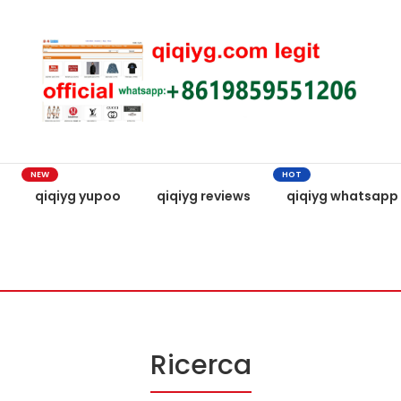
NEW
HOT
qiqiyg yupoo
qiqiyg reviews
qiqiyg whatsapp
Ricerca