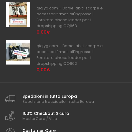
qiqiyg.com – Borse, abiti, scarpe e
accessori firmati all'ingrosso |
Fornitore cinese leader per il
dropshipping QQ663
0,00€
qiqiyg.com – Borse, abiti, scarpe e
accessori firmati all'ingrosso |
Fornitore cinese leader per il
dropshipping QQ662
0,00€
Spedizioni in tutta Europa
Spedizione tracciabile in tutta Europa
100% Checkout Sicuro
MasterCard / Visa
Customer Care