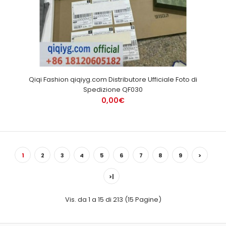
Qiqi Fashion qiqiyg.com Distributore Ufficiale Foto di
Spedizione QF030
0,00€
1
2
3
4
5
6
7
8
9
>
>|
Vis. da 1 a 15 di 213 (15 Pagine)