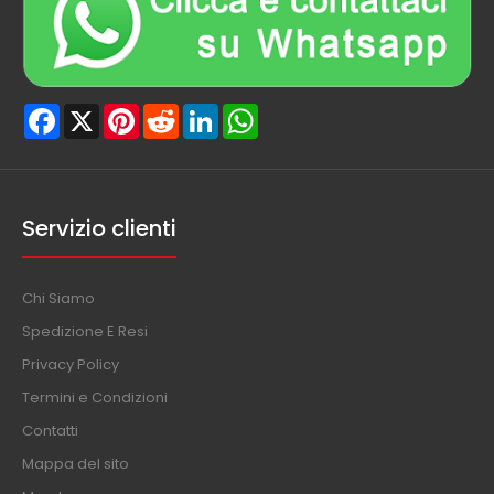
Facebook
X
Pinterest
Reddit
LinkedIn
WhatsApp
Servizio clienti
Chi Siamo
Spedizione E Resi
Privacy Policy
Termini e Condizioni
Contatti
Mappa del sito