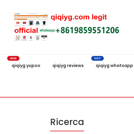
NEW
HOT
qiqiyg yupoo
qiqiyg reviews
qiqiyg whatsapp
Ricerca