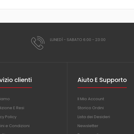
LUNEDÌ - SABATO 6:00 - 23:00
vizio clienti
Aiuto E Supporto
Siamo
Il Mio Account
izione E Resi
Storico Ordini
cy Policy
Lista dei Desideri
ni e Condizioni
Newsletter