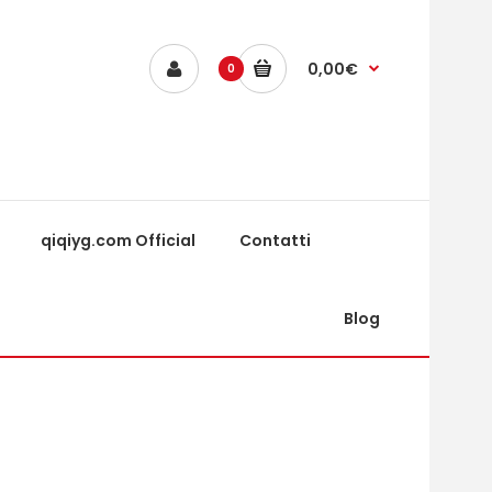
0,00€
0
qiqiyg.com Official
Contatti
Blog