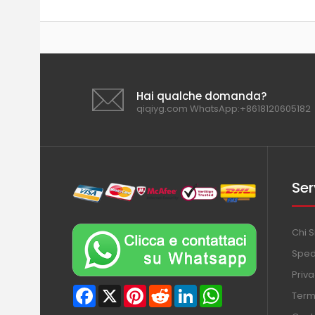
Hai qualche domanda?
qiqiyg.com WhatsApp:+8618120605182
Ser
Chi 
Sped
Priva
Facebook
X
Pinterest
Reddit
LinkedIn
WhatsApp
Termi