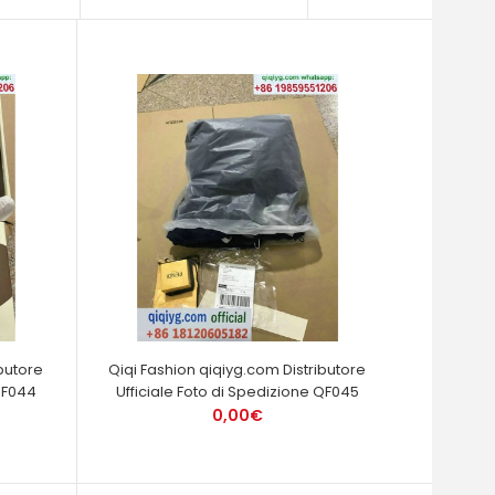
butore
Qiqi Fashion qiqiyg.com Distributore
 QF044
Ufficiale Foto di Spedizione QF045
0,00€