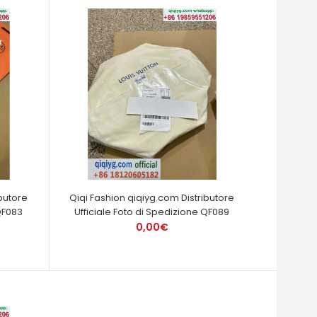
butore
Qiqi Fashion qiqiyg.com Distributore
QF083
Ufficiale Foto di Spedizione QF089
0,00€