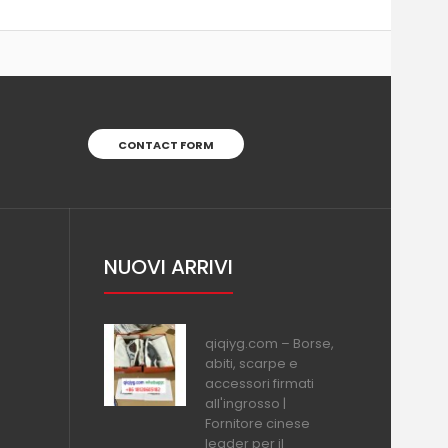
CONTACT FORM
NUOVI ARRIVI
qiqiyg.com – Borse,
abiti, scarpe e
accessori firmati
all'ingrosso |
Fornitore cinese
leader per il