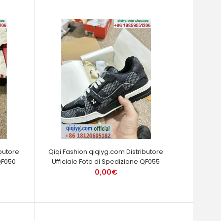
butore
Qiqi Fashion qiqiyg.com Distributore
QF050
Ufficiale Foto di Spedizione QF055
0,00€