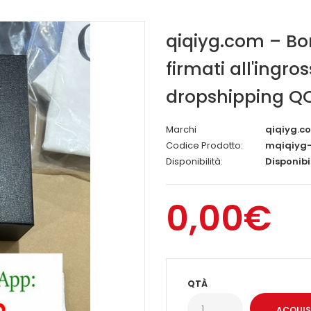
qiqiyg.com – Bor
firmati all'ingro
dropshipping Q
Marchi
qiqiyg.co
Codice Prodotto:
mqiqiyg-
Disponibilità:
Disponibi
0,00€
QTÀ