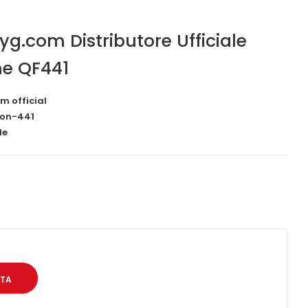
iyg.com Distributore Ufficiale
ne QF441
m official
ion-441
le