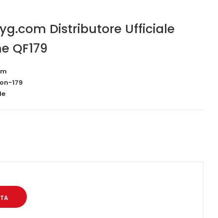
iyg.com Distributore Ufficiale
ne QF179
om
ion-179
le