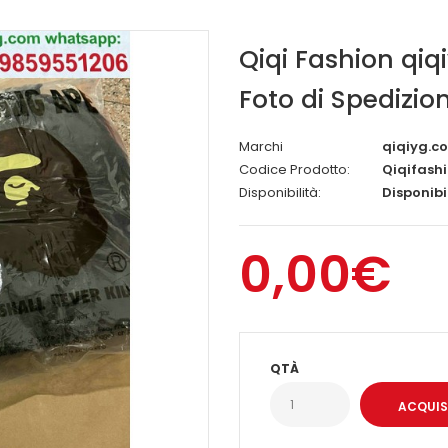
Qiqi Fashion qiq
Foto di Spedizio
Marchi
qiqiyg.c
Codice Prodotto:
Qiqifash
Disponibilità:
Disponibi
0,00€
QTÀ