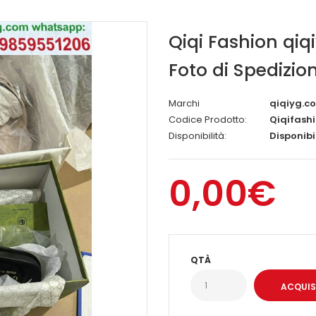
Qiqi Fashion qiq
Foto di Spedizio
Marchi
qiqiyg.c
Codice Prodotto:
Qiqifash
Disponibilità:
Disponibi
0,00€
QTÀ