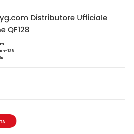
iyg.com Distributore Ufficiale
ne QF128
om
ion-128
le