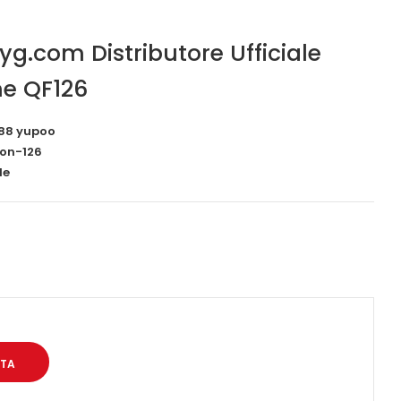
iyg.com Distributore Ufficiale
ne QF126
88 yupoo
ion-126
le