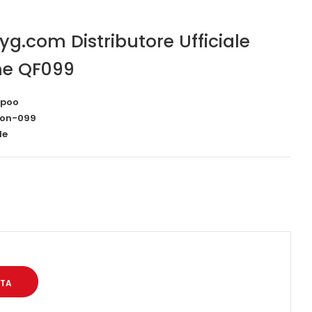
iyg.com Distributore Ufficiale
one QF099
upoo
ion-099
le