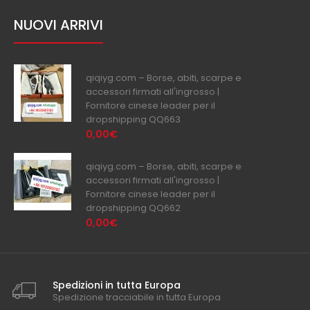
NUOVI ARRIVI
qiqiyg.com – Borse, abiti, scarpe e
accessori firmati all'ingrosso |
Fornitore cinese leader per il
dropshipping QQ663
0,00€
qiqiyg.com – Borse, abiti, scarpe e
accessori firmati all'ingrosso |
Fornitore cinese leader per il
dropshipping QQ662
0,00€
Spedizioni in tutta Europa
Spedizione tracciabile in tutta Europa