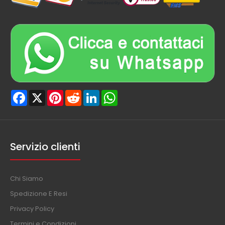
Facebook
X
Pinterest
Reddit
LinkedIn
WhatsApp
Servizio clienti
Chi Siamo
Spedizione E Resi
Privacy Policy
Termini e Condizioni