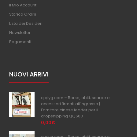
Il Mio Account
Storico Ordini
Lista dei Desideri
Newsletter
Pagamenti
NUOVI ARRIVI
qiqiyg.com – Borse, abiti, scarpe e
accessori firmati all'ingrosso |
Fornitore cinese leader per il
dropshipping QQ663
0,00€
qiqiyg.com – Borse, abiti, scarpe e