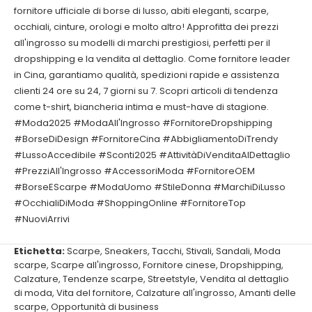
fornitore ufficiale di borse di lusso, abiti eleganti, scarpe,
occhiali, cinture, orologi e molto altro! Approfitta dei prezzi
all'ingrosso su modelli di marchi prestigiosi, perfetti per il
dropshipping e la vendita al dettaglio. Come fornitore leader
in Cina, garantiamo qualità, spedizioni rapide e assistenza
clienti 24 ore su 24, 7 giorni su 7. Scopri articoli di tendenza
come t-shirt, biancheria intima e must-have di stagione.
#Moda2025 #ModaAll'Ingrosso #FornitoreDropshipping
#BorseDiDesign #FornitoreCina #AbbigliamentoDiTrendy
#LussoAccedibile #Sconti2025 #AttivitàDiVenditaAlDettaglio
#PrezziAll'Ingrosso #AccessoriModa #FornitoreOEM
#BorseEScarpe #ModaUomo #StileDonna #MarchiDiLusso
#OcchialiDiModa #ShoppingOnline #FornitoreTop
#NuoviArrivi
Etichetta:
Scarpe
,
Sneakers
,
Tacchi
,
Stivali
,
Sandali
,
Moda
scarpe
,
Scarpe all'ingrosso
,
Fornitore cinese
,
Dropshipping
,
Calzature
,
Tendenze scarpe
,
Streetstyle
,
Vendita al dettaglio
di moda
,
Vita del fornitore
,
Calzature all'ingrosso
,
Amanti delle
scarpe
,
Opportunità di business