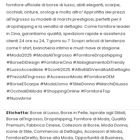
fornitore ufficiale di borse di lusso, abiti eleganti, scarpe,
occhiali, cinture, orologi e molto altro! Approfitta dei prezzi
all'ingrosso su modelli di marchi prestigiosi, perfetti per il
dropshipping e la vendita al dettaglio. Come fornitore leader
in Cina, garantiamo qualità, spedizioni rapide e assistenza
clienti 24 ore su 24, 7 giorni su 7. Scopri articoli di tendenza
come t-shirt, biancheria intima e must-have di stagione.
#Moda2025 #ModaAll'Ingrosso #FornitoreDropshipping
#BorseDiDesign #FornitoreCina #AbbigliamentoDiTrendy
#LussoAccedibile #Sconti2025 #AttivitàDiVenditaAlDettaglio
#PrezziAll'Ingrosso #AccessoriModa #FornitoreOEM
#BorseEScarpe #ModaUomo #StileDonna #MarchiDiLusso
#OcchialiDiModa #ShoppingOnline #FornitoreTop
#NuoviArrivi
Etichetta:
Borse di Lusso
,
Borse in Pelle
,
Ispirate agli Stilisti
,
Borse all'Ingrosso
,
Dropshipping
,
Fornitore di Moda
,
Qualità
Premium
,
Fabbrica Cinese
,
Collezioni di Borse
,
Moda Donna
,
Icone di Stile
,
Commercio al Dettaglio
,
Accessori di Moda
,
FornitoreDiretto
,
Borse alla Moda
,
Opportunità di Business
,