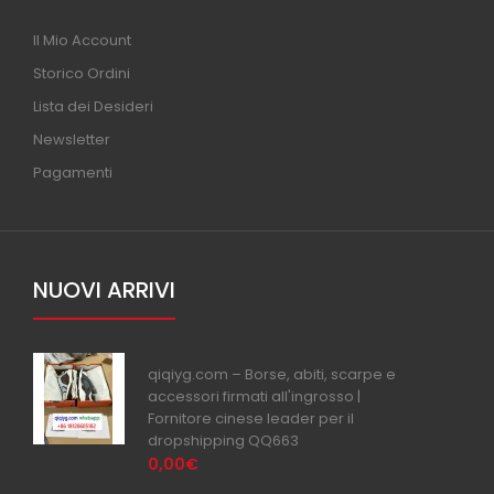
Il Mio Account
Storico Ordini
Lista dei Desideri
Newsletter
Pagamenti
NUOVI ARRIVI
qiqiyg.com – Borse, abiti, scarpe e
accessori firmati all'ingrosso |
Fornitore cinese leader per il
dropshipping QQ663
0,00€